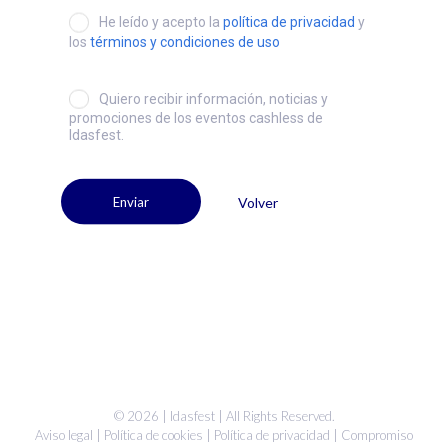
He leído y acepto la
política de privacidad
y
los
términos y condiciones de uso
Quiero recibir información, noticias y
promociones de los eventos cashless de
Idasfest.
Volver
Enviar
© 2026 |
Idasfest
| All Rights Reserved.
Aviso legal
|
Política de cookies
|
Política de privacidad
|
Compromiso