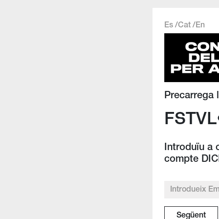
Es /
Cat /
En
Precarrega l
FSTVL
Introduïu a 
compte DICE
Següent